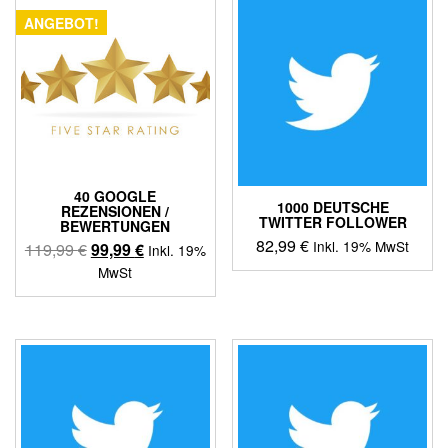
ANGEBOT!
40 GOOGLE
1000 DEUTSCHE
REZENSIONEN /
TWITTER FOLLOWER
BEWERTUNGEN
82,99
€
Inkl. 19% MwSt
Ursprünglicher
Aktueller
119,99
€
99,99
€
Inkl. 19%
Preis
Preis
MwSt
war:
ist:
119,99 €
99,99 €.