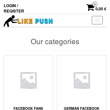
Skip
0
LOGIN /
to
0,00 €
REGISTER
the
content
Toggle
navigati
Our categories
FACEBOOK FANS
GERMAN FACEBOOK