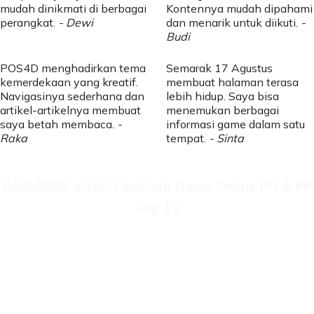
mudah dinikmati di berbagai
Kontennya mudah dipahami
perangkat.
- Dewi
dan menarik untuk diikuti.
-
Budi
POS4D menghadirkan tema
Semarak 17 Agustus
kemerdekaan yang kreatif.
membuat halaman terasa
Navigasinya sederhana dan
lebih hidup. Saya bisa
artikel-artikelnya membuat
menemukan berbagai
saya betah membaca.
-
informasi game dalam satu
Raka
tempat.
- Sinta
KAISAR88 ⭐ Yuk! LikePush Game Online PG & PP
Top 10