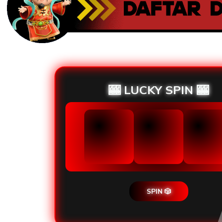
🎰 LUCKY SPIN 🎰
SPIN 🎲