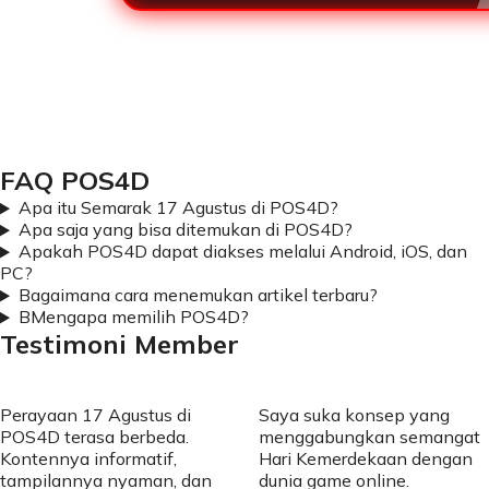
Loading...
FAQ POS4D
Apa itu Semarak 17 Agustus di POS4D?
Apa saja yang bisa ditemukan di POS4D?
Apakah POS4D dapat diakses melalui Android, iOS, dan
PC?
Bagaimana cara menemukan artikel terbaru?
BMengapa memilih POS4D?
Testimoni Member
Perayaan 17 Agustus di
Saya suka konsep yang
POS4D terasa berbeda.
menggabungkan semangat
Kontennya informatif,
Hari Kemerdekaan dengan
tampilannya nyaman, dan
dunia game online.